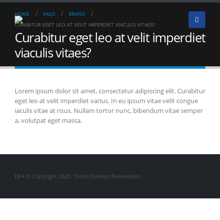
HOME
FAQS
BRAND
CURABITUR EGET LEO AT VELIT IMPERDIET VIACULIS VITAES?
Curabitur eget leo at velit imperdiet
viaculis vitaes?
Lorem ipsum dolor sit amet, consectetur adipiscing elit. Curabitur
eget leo at velit imperdiet varius. In eu ipsum vitae velit congue
iaculis vitae at risus. Nullam tortor nunc, bibendum vitae semper
a, volutpat eget massa.
DF4 © Copyright 2020. Todos Direitos Reservados