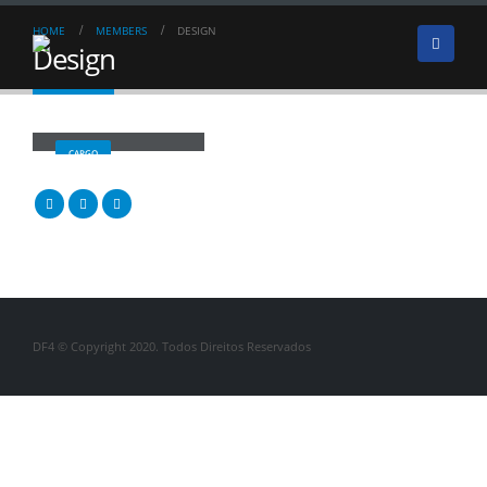
HOME
MEMBERS
DESIGN
Design
Nome SobreNome
CARGO
DF4 © Copyright 2020. Todos Direitos Reservados