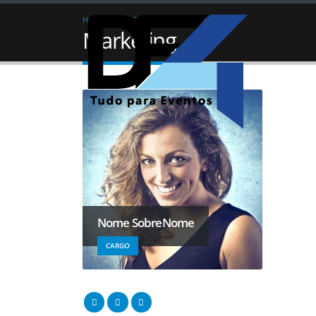
HOME
MEMBERS
MARKETING
Marketing
Nome SobreNome
CARGO